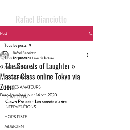
crédit photo: Soledad Alonso / 2020
Rafael Bianciotto
Post
Tous les posts
Rafael Bianciotto
Tous les posts
12 oct. 2020
1 min de lecture
« The Secrets of Laughter »
MISE EN SCÈNE
Master Class online Tokyo via
STAGES PRO
Zoom
STAGES AMATEURS
Dernière mise à jour :
14 oct. 2020
COMÉDIEN
Clown Project - Les secrets du rire
INTERVENTIONS
HORS PISTE
MUSICIEN