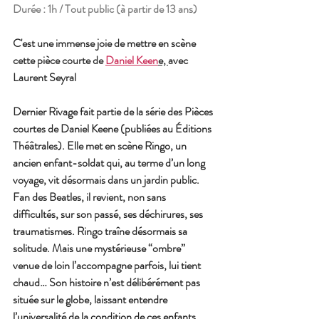
Durée : 1h / Tout public (à partir de 13 ans)
C'est une immense joie de mettre en scène 
cette pièce courte de 
Daniel Keen
e, 
avec 
Laurent Seyral 
Dernier Rivage fait partie de la série des Pièces 
courtes de Daniel Keene (publiées au Éditions 
Théâtrales). Elle met en scène Ringo, un 
ancien enfant-soldat qui, au terme d’un long 
voyage, vit désormais dans un jardin public. 
Fan des Beatles, il revient, non sans 
difficultés, sur son passé, ses déchirures, ses 
traumatismes. Ringo traîne désormais sa 
solitude. Mais une mystérieuse “ombre” 
venue de loin l’accompagne parfois, lui tient 
chaud… Son histoire n’est délibérément pas 
située sur le globe, laissant entendre 
l’universalité de la condition de ces enfants 