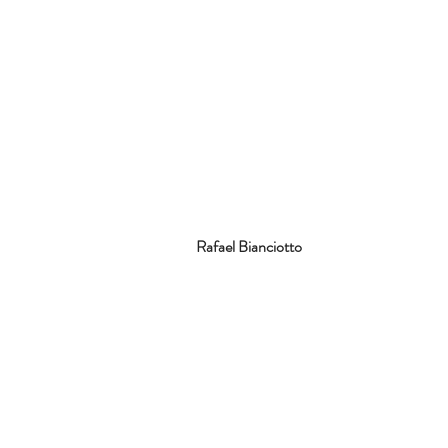
Rafael Bianciotto
Mots-clés :
theatre
daniel Keene
zefirotheatre
rafaelbianciotto
enfant-soldat
guerre
memoire
résilience
identité