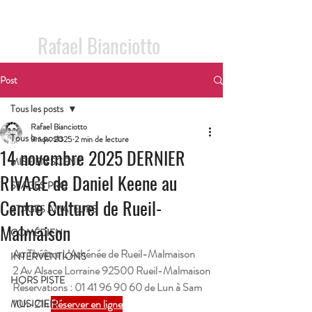
crédit photo: Soledad Alonso / 2020
Rafael Bianciotto
Post
Tous les posts
Rafael Bianciotto
Tous les posts
9 nov. 2025
2 min de lecture
14 novembre 2025 DERNIER
MISE EN SCÈNE
RIVAGE de Daniel Keene au
STAGES PRO
Centre Culturel de Rueil-
STAGES AMATEURS
Malmaison
COMÉDIEN
Au Théâtre L’Athénée de Rueil-Malmaison
INTERVENTIONS
2 Av Alsace Lorraine 92500 Rueil-Malmaison
HORS PISTE
Réservations : 01 41 96 90 60 de Lun à Sam 
10h-21h 
Réserver en ligne
MUSICIEN