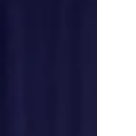
d’avoir croisé leur route et de partager cette journée
avec eux ! #CommediaDellArte #Masques
#ZéfiroThéâtre #tacteatro #SpectacleVivant