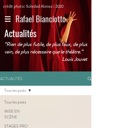
crédit photo: Soledad Alonso / 2020
Rafael Bianciotto
Actualités
“Rien de plus futile, de plus faux, de plus
vain, de plus nécessaire que le théâtre.”
Louis Jouvet
ACTUALITÉS
Tous les posts
Tous les posts
MISE EN
SCÈNE
STAGES PRO